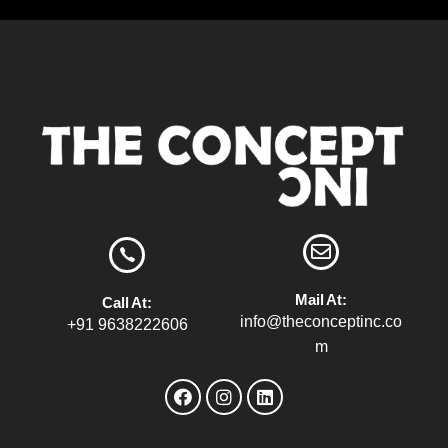
Mail At:
Call At:
info@theconceptinc.co
+91 9638222606
m